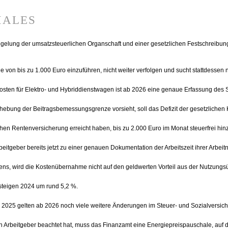
iales
gelung der umsatzsteuerlichen Organschaft und einer gesetzlichen Festschreibung
e von bis zu 1.000 Euro einzuführen, nicht weiter verfolgen und sucht stattdessen 
osten für Elektro- und Hybriddienstwagen ist ab 2026 eine genaue Erfassung des S
bung der Beitragsbemessungsgrenze vorsieht, soll das Defizit der gesetzliche
hen Rentenversicherung erreicht haben, bis zu 2.000 Euro im Monat steuerfrei hin
itgeber bereits jetzt zu einer genauen Dokumentation der Arbeitszeit ihrer Arbeitn
gens, wird die Kostenübernahme nicht auf den geldwerten Vorteil aus der Nutzung
teigen 2024 um rund 5,2 %.
025 gelten ab 2026 noch viele weitere Änderungen im Steuer- und Sozialversich
n Arbeitgeber beachtet hat, muss das Finanzamt eine Energiepreispauschale, auf d