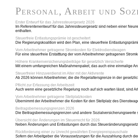
Personal, Arbeit und Soz
Erster Entwurf für das Jahressteuergesetz 2026
Im Referentenentwurf für das Jahressteuergesetz sind neben einer Neure
enthalten.
Steuerfreie Entlastungsprämie ist gescheitert
Die Regierungskoalition wird den Plan, eine steuerfreie Entlastungsprämi
Vom Arbeitnehmer getragene Stromkosten für Elektrodienstwagen
Für eine steuerfreie Erstatttung der vom Arbeitnehmer getragenen Stromk
Höhere Krankenversicherungsbeiträge für gesetzlich Versicherte
Mit einem umfangreichen Maßnahmenpaket, das auch eine einmalige Anhe
Steuerfreier Hinzuverdienst im Alter mit der Aktivrente
Ab 2026 können Arbeitnehmer, die die Regelaltersgrenze in der gesetzlic
Pflicht zur Erfassung der Arbeitszeit
Auch wenn eine gesetzliche Regelung noch auf sich warten lässt, sind Arbe
Vom Arbeitnehmer getragene Stellplatzkosten
Übernimmt der Arbeitnehmer die Kosten für den Stellplatz des Dienstwa
Beitragsbemessungsgrenzen 2026
Die Beitragsbemessungsgrenzen und andere Sozialversicherungswerte s
Übersicht der Änderungen im Steuerrecht für 2026
Neben Änderungen und Entlastungen durch das Steueränderungsgesetz 2
Rückforderung einer zu Unrecht gewährten Energiepreispauschale
Sofern der Arbeitgeber die Voraussetzungen für die Auszahlung durch de