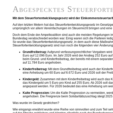
Abgespecktes Steuerfort
Mit dem Steuerfortentwicklungsgesetz wird der Einkommensteuertarif
Auf den letzten Metern hat das Steuerfortentwicklungsgesetz im Gesetzg
ursprünglich vor allem Vereinfachungen im Steuerrecht bringen und eine 
Doch dem Ende der Ampelkoalition sind auch die meisten Regelungen im 
Bundestag verabschiedet worden war. Einig waren sich die Parteien ledi
So wurde das Steuerfortentwicklungsgesetz, in dem auch diese Maßnah
Steuerfortentwicklungsgesetz sind nun noch die folgenden vier Änderung
Grundfreibetrag:
Aufgrund verfassungsrechtlicher Vorgaben wird 
Euro auf 12.096 Euro. Im Jahr 2026 wird der Anstieg 252 Euro auf
beim Grund- und Kinderfreibetrag, der bereits mit einem separat
auf 11.784 Euro angehoben.
Kinderfreibetrag:
Mit dem Grundfreibetrag wird auch der Kinderfr
eine Anhebung um 60 Euro auf 6.672 Euro und 2026 soll der Frei
Kindergeld:
Zusammen mit dem Kinderfreibetrag wird auch das Kind
das Kindergeld um 5 Euro pro Kind auf 255 Euro. Ab 2026 soll d
angepasst werden. Für 2026 bedeutet das eine Anhebung um weit
Kalte Progression:
Um die Kalte Progression zu vermeiden, werd
angehoben. Die Freigrenze beim Solidaritätszuschlag steigt 202
Was wurde im Gesetz gestrichen?
Wie eingangs erwähnt wurde eine Reihe von sinnvollen und zum Teil s