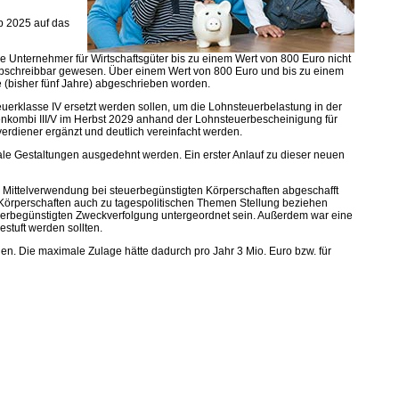
b 2025 auf das
 Unternehmer für Wirtschaftsgüter bis zu einem Wert von 800 Euro nicht
abschreibbar gewesen. Über einem Wert von 800 Euro und bis zu einem
(bisher fünf Jahre) abgeschrieben worden.
teuerklasse IV ersetzt werden sollen, um die Lohnsteuerbelastung in der
senkombi III/V im Herbst 2029 anhand der Lohnsteuerbescheinigung für
verdiener ergänzt und deutlich vereinfacht werden.
ale Gestaltungen ausgedehnt werden. Ein erster Anlauf zu dieser neuen
 Mittelverwendung bei steuerbegünstigten Körperschaften abgeschafft
Körperschaften auch zu tagespolitischen Themen Stellung beziehen
uerbegünstigten Zweckverfolgung untergeordnet sein. Außerdem war eine
stuft werden sollten.
. Die maximale Zulage hätte dadurch pro Jahr 3 Mio. Euro bzw. für