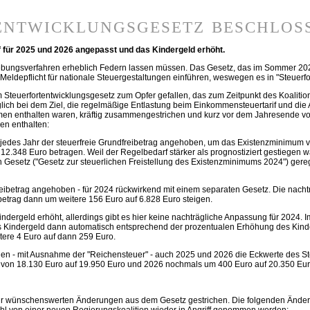
entwicklungsgesetz beschlos
 für 2025 und 2026 angepasst und das Kindergeld erhöht.
ebungsverfahren erheblich Federn lassen müssen. Das Gesetz, das im Sommer 2024 
Meldepflicht für nationale Steuergestaltungen einführen, weswegen es in "Steuerf
Steuerfortentwicklungsgesetz zum Opfer gefallen, das zum Zeitpunkt des Koalitio
glich bei dem Ziel, die regelmäßige Entlastung beim Einkommensteuertarif und d
men enthalten waren, kräftig zusammengestrichen und kurz vor dem Jahresende v
en enthalten:
jedes Jahr der steuerfreie Grundfreibetrag angehoben, um das Existenzminimum vo
 12.348 Euro betragen. Weil der Regelbedarf stärker als prognostiziert gestiegen
en Gesetz ("Gesetz zur steuerlichen Freistellung des Existenzminimums 2024") ger
eibetrag angehoben - für 2024 rückwirkend mit einem separaten Gesetz. Die nachtr
betrag dann um weitere 156 Euro auf 6.828 Euro steigen.
ergeld erhöht, allerdings gibt es hier keine nachträgliche Anpassung für 2024. I
as Kindergeld dann automatisch entsprechend der prozentualen Erhöhung des Kinde
ere 4 Euro auf dann 259 Euro.
en - mit Ausnahme der "Reichensteuer" - auch 2025 und 2026 die Eckwerte des Ste
5 von 18.130 Euro auf 19.950 Euro und 2026 nochmals um 400 Euro auf 20.350 Eur
ehr wünschenswerten Änderungen aus dem Gesetz gestrichen. Die folgenden Ände