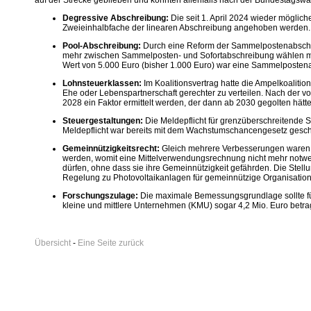
auf der Strecke geblieben und könnten allenfalls nach der Bundestagsw
Degressive Abschreibung:
Die seit 1. April 2024 wieder möglic
Zweieinhalbfache der linearen Abschreibung angehoben werden.
Pool-Abschreibung:
Durch eine Reform der Sammelpostenabschreib
mehr zwischen Sammelposten- und Sofortabschreibung wählen müs
Wert von 5.000 Euro (bisher 1.000 Euro) war eine Sammelposten
Lohnsteuerklassen:
Im Koalitionsvertrag hatte die Ampelkoalitio
Ehe oder Lebenspartnerschaft gerechter zu verteilen. Nach der vo
2028 ein Faktor ermittelt werden, der dann ab 2030 gegolten hätte
Steuergestaltungen:
Die Meldepflicht für grenzüberschreitende 
Meldepflicht war bereits mit dem Wachstumschancengesetz gesche
Gemeinnützigkeitsrecht:
Gleich mehrere Verbesserungen waren im
werden, womit eine Mittelverwendungsrechnung nicht mehr notwen
dürfen, ohne dass sie ihre Gemeinnützigkeit gefährden. Die Ste
Regelung zu Photovoltaikanlagen für gemeinnützige Organisation
Forschungszulage:
Die maximale Bemessungsgrundlage sollte für
kleine und mittlere Unternehmen (KMU) sogar 4,2 Mio. Euro betra
Übersicht
-
Eine Seite zurück