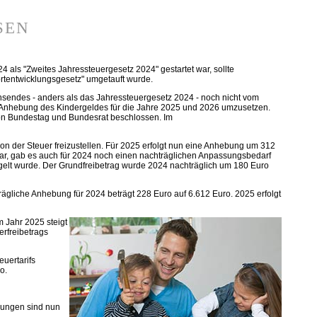
sen
als "Zweites Jahressteuergesetz 2024" gestartet war, sollte
ortentwicklungsgesetz" umgetauft wurde.
nsendes - anders als das Jahressteuergesetz 2024 - noch nicht vom
ie Anhebung des Kindergeldes für die Jahre 2025 und 2026 umzusetzen.
on Bundestag und Bundesrat beschlossen. Im
n der Steuer freizustellen. Für 2025 erfolgt nun eine Anhebung um 312
 war, gab es auch für 2024 noch einen nachträglichen Anpassungsbedarf
egelt wurde. Der Grundfreibetrag wurde 2024 nachträglich um 180 Euro
ägliche Anhebung für 2024 beträgt 228 Euro auf 6.612 Euro. 2025 erfolgt
m Jahr 2025 steigt
rfreibetrags
uertarifs
o.
rungen sind nun