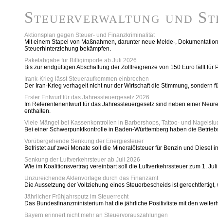
Steuerverwaltung und St
Aktionsplan gegen Steuer- und Finanzkriminalität
Mit einem Stapel von Maßnahmen, darunter neue Melde-, Dokumentations-
Steuerhinterziehung bekämpfen.
Paketabgabe für Billigimporte ab Juli 2026
Bis zur endgültigen Abschaffung der Zollfreigrenze von 150 Euro fällt 
Irank-Krieg lässt Steueraufkommen einbrechen
Der Iran-Krieg verhagelt nicht nur der Wirtschaft die Stimmung, sonde
Erster Entwurf für das Jahressteuergesetz 2026
Im Referentenentwurf für das Jahressteuergesetz sind neben einer Neure
enthalten.
Viele Mängel bei Kassenkontrollen in Barbershops, Tattoo- und Nagelstu
Bei einer Schwerpunktkontrolle in Baden-Württemberg haben die Betriebsp
Vorübergehende Senkung der Energiesteuer
Befristet auf zwei Monate soll die Mineralölsteuer für Benzin und Diesel
Senkung der Luftverkehrsteuer ab Juli 2026
Wie im Koalitionsvertrag vereinbart soll die Luftverkehrssteuer zum 1. 
Unzureichende Aktenvorlage durch das Finanzamt
Die Aussetzung der Vollziehung eines Steuerbescheids ist gerechtfertigt
Jährlicher Frühjahrsputz im Steuerrecht
Das Bundesfinanzministerium hat die jährliche Positivliste mit den weiter
Bayern erinnert nicht mehr an Steuervorauszahlungen