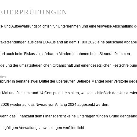
euerprüfungen
 und Aufbewahrungspflichten für Unternehmen und eine teilweise Abschaffung der 
für Paketsendungen aus dem EU-Ausland ab dem 1. Juli 2026 eine pauschale Abgabe
rn führt auch beim Fiskus zu spürbaren Mindereinnahmen beim Steueraufkommen.
gelung der umsatzsteuerlichen Organschaft und einer gesetzlichen Festschreibung
dios
rüfer in beinahe zwei Drittel der überprüften Betriebe Mängel oder Verstöße gegen
 im Mai und Juni um rund 14 Cent pro Liter sinken, was einschließlich der Umsatzst
Juli 2026 wieder auf das Niveau von Anfang 2024 abgesenkt werden.
, wenn das Finanzamt dem Finanzgericht keine Unterlagen für den Grund der geände
hin gültigen Verwaltungsanweisungen veröffentlicht.