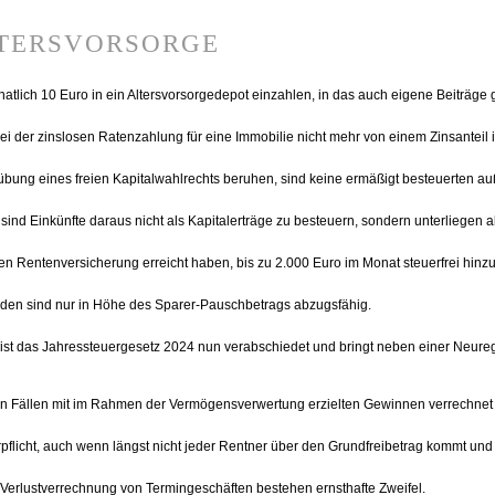
tersvorsorge
tlich 10 Euro in ein Altersvorsorgedepot einzahlen, in das auch eigene Beiträge 
 der zinslosen Ratenzahlung für eine Immobilie nicht mehr von einem Zinsanteil 
sübung eines freien Kapitalwahlrechts beruhen, sind keine ermäßigt besteuerten au
sind Einkünfte daraus nicht als Kapitalerträge zu besteuern, sondern unterliegen a
hen Rentenversicherung erreicht haben, bis zu 2.000 Euro im Monat steuerfrei hin
den sind nur in Höhe des Sparer-Pauschbetrags abzugsfähig.
 das Jahressteuergesetz 2024 nun verabschiedet und bringt neben einer Neureg
ten Fällen mit im Rahmen der Vermögensverwertung erzielten Gewinnen verrechnet
pflicht, auch wenn längst nicht jeder Rentner über den Grundfreibetrag kommt un
Verlustverrechnung von Termingeschäften bestehen ernsthafte Zweifel.