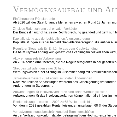
Vermögensaufbau und Al
Einführung der Frühstartrente
Ab 2026 will der Staat für junge Menschen zwischen 6 und 18 Jahren mona
Zinslose Ratenzahlung bei privaten Verkäufen
Der Bundesfinanzhof hat seine Rechtsprechung geändert und geht nun bei
Kapitalleistung aus der betrieblichen Altersversorgung
Kapitalleistungen aus der betrieblichen Altersversorgung, die auf der Au
Regulärer Steuersatz für Einkünfte aus dem Krypto-Lending
Da beim Krypto-Lending kein gesetzliches Zahlungsmittel verliehen wird, 
Aktivrentengesetz in Vorbereitung
Ab 2026 sollen Arbeitnehmer, die die Regelaltersgrenze in der gesetzlic
Streubesitzdividenden einer Stiftung
Werbungskosten einer Stiftung im Zusammenhang mit Streubesitzdividen
Jahressteuergesetz 2024 kommt mit vielen Änderungen
Nach zahlreichen Anpassungen während des Gesetzgebungsverfahrens ist
Änderungen im Steuerrecht.
Aufwendungen für Insolvenzverfahren sind keine Werbungskosten
Aufwendungen für das Insolvenzverfahren können allenfalls in bestimm
Rentenleistungen waren in 2023 zu 68 % steuerpflichtig
Von den in 2023 gezahlten Rentenleistungen unterlagen 68 % der Steuer
Verlustverrechnungsbeschränkung bei Termingeschäften
An der Verfassungskonformität der betragsmäßigen Höchstgrenze für die 