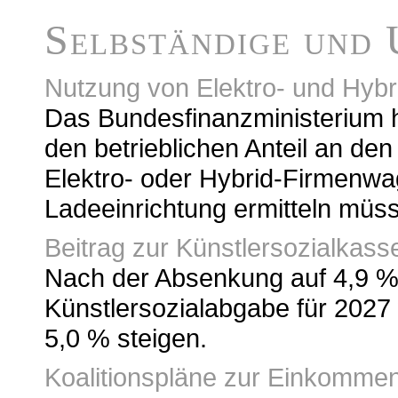
Selbständige und
Nutzung von Elektro- und Hyb
Das Bundesfinanzministerium h
den betrieblichen Anteil an de
Elektro- oder Hybrid-Firmenw
Ladeeinrichtung ermitteln müs
Beitrag zur Künstlersozialkass
Nach der Absenkung auf 4,9 % f
Künstlersozialabgabe für 2027
5,0 % steigen.
Koalitionspläne zur Einkomme