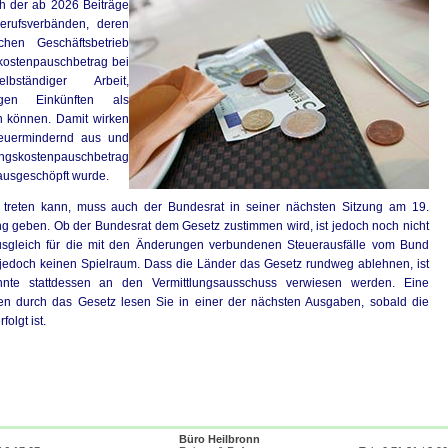
h der ab 2026 Beiträge
erufsverbänden, deren
chen Geschäftsbetrieb
skostenpauschbetrag bei
ständiger Arbeit,
gen Einkünften als
n können. Damit wirken
teuermindernd aus und
gskostenpauschbetrag
ausgeschöpft wurde.
t treten kann, muss auch der Bundesrat in seiner nächsten Sitzung am 19.
geben. Ob der Bundesrat dem Gesetz zustimmen wird, ist jedoch noch nicht
Ausgleich für die mit den Änderungen verbundenen Steuerausfälle vom Bund
 jedoch keinen Spielraum. Dass die Länder das Gesetz rundweg ablehnen, ist
nnte stattdessen an den Vermittlungsausschuss verwiesen werden. Eine
gen durch das Gesetz lesen Sie in einer der nächsten Ausgaben, sobald die
olgt ist.
Büro Heilbronn