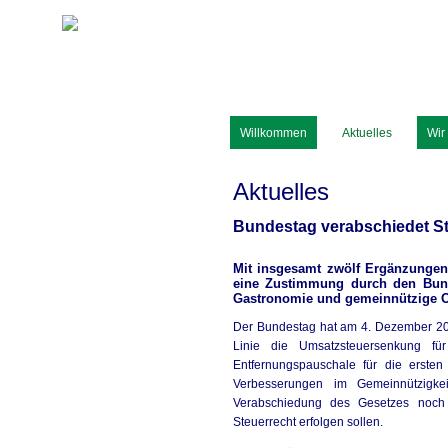
Rufer & Reinert
Steuerberater, Rechtsanwälte, Wirtscha
Willkommen
Aktuelles
Wir
Aktuelles
Bundestag verabschiedet S
Mit insgesamt zwölf Ergänzungen
eine Zustimmung durch den Bunde
Gastronomie und gemeinnützige Or
Der Bundestag hat am 4. Dezember 202
Linie die Umsatzsteuersenkung 
Entfernungspauschale für die erste
Verbesserungen im Gemeinnützigkei
Verabschiedung des Gesetzes noch
Steuerrecht erfolgen sollen.