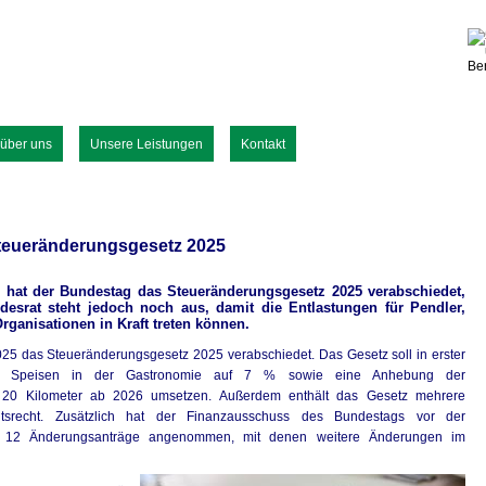
ftsprüfer, Fachanwälte für Steuerrecht
 über uns
Unsere Leistungen
Kontakt
teueränderungsgesetz 2025
 hat der Bundestag das Steueränderungsgesetz 2025 verabschiedet,
srat steht jedoch noch aus, damit die Entlastungen für Pendler,
ganisationen in Kraft treten können.
5 das Steueränderungsgesetz 2025 verabschiedet. Das Gesetz soll in erster
für Speisen in der Gastronomie auf 7 % sowie eine Anhebung der
n 20 Kilometer ab 2026 umsetzen. Außerdem enthält das Gesetz mehrere
tsrecht. Zusätzlich hat der Finanzausschuss des Bundestags vor der
 12 Änderungsanträge angenommen, mit denen weitere Änderungen im