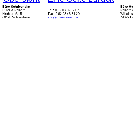
Büro Schriesheim
Büro He
Rufer & Reinert
Tel.: 0 62 03 / 6 17 07
Reinert 
Kirchstraße 5
Fax: 0 62 03 / 6 31 20
Wilhelms
69198 Schriesheim
info@rufer-reinert.de
74072 He