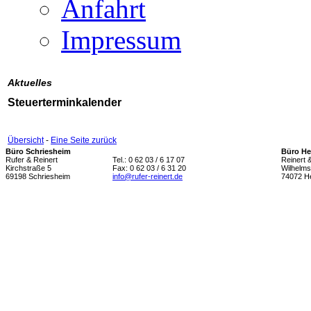
Anfahrt
Impressum
Aktuelles
Steuerterminkalender
Übersicht
-
Eine Seite zurück
Büro Schriesheim
Büro He
Rufer & Reinert
Tel.: 0 62 03 / 6 17 07
Reinert 
Kirchstraße 5
Fax: 0 62 03 / 6 31 20
Wilhelms
69198 Schriesheim
info@rufer-reinert.de
74072 He