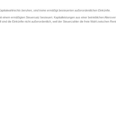
 Kapitalwahlrechts beruhen, sind keine ermäßigt besteuerten außerordentlichen Einkünfte.
it einem ermäßigten Steuersatz besteuert. Kapitalleistungen aus einer betrieblichen Alters
all sind die Einkünfte nicht außerordentlich, weil der Steuerzahler die freie Wahl zwischen R