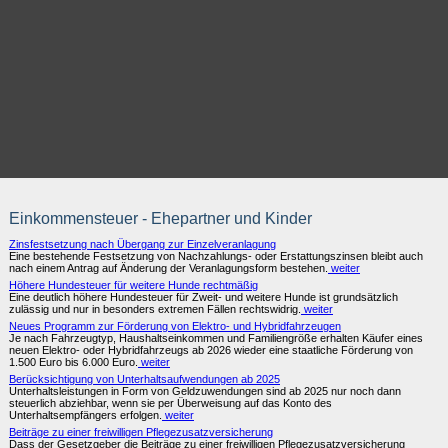
Einkommensteuer - Ehepartner und Kinder
Zinsfestsetzung nach Übergang zur Einzelveranlagung
Eine bestehende Festsetzung von Nachzahlungs- oder Erstattungszinsen bleibt auch
nach einem Antrag auf Änderung der Veranlagungsform bestehen.
weiter
Höhere Hundesteuer für weitere Hunde rechtmäßig
Eine deutlich höhere Hundesteuer für Zweit- und weitere Hunde ist grundsätzlich
zulässig und nur in besonders extremen Fällen rechtswidrig.
weiter
Neues Programm zur Förderung von Elektro- und Hybridfahrzeugen
Je nach Fahrzeugtyp, Haushaltseinkommen und Familiengröße erhalten Käufer eines
neuen Elektro- oder Hybridfahrzeugs ab 2026 wieder eine staatliche Förderung von
1.500 Euro bis 6.000 Euro.
weiter
Berücksichtigung von Unterhaltsaufwendungen ab 2025
Unterhaltsleistungen in Form von Geldzuwendungen sind ab 2025 nur noch dann
steuerlich abziehbar, wenn sie per Überweisung auf das Konto des
Unterhaltsempfängers erfolgen.
weiter
Beiträge zu einer freiwilligen Pflegezusatzversicherung
Dass der Gesetzgeber die Beiträge zu einer freiwilligen Pflegezusatzversicherung