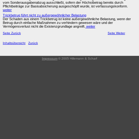
vom Sonderausgabenabzug ausschließt, sofern der Höchstbetrag bereits durch
Pflichtbeiträge zur Basisabsicherung ausgeschöpft wurde, ist verfassungskonform.
weiter
Trickbetrug führt nicht zu außergewöhnlicher Belastung
Der Schaden aus einem Trickbetrug ist keine außergewöhnliche Belastung, wenn der
Betrug durch einfache Maßnahmen zu verhindern gewesen wäre und der
Vermögensverlust nicht die Existenzgrundlage angreift.
weiter
Seite Zurück
Seite Weiter
Inhaltsübersicht
Zurück
Impressum
© 2005 Hillemann & Scharf